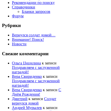
Рекомендации по поиску
Справочники
Бланки запросов
Форум
Рубрики
Вернулся солдат домой…
Внимание! Поиск!
Новости
Свежие комментарии
Ольга Цицилина
к записи
Поздравляем с заслуженной
наградой!
Вера Свириденко
к записи
Поздравляем с заслуженной
наградой!
Вера Свириденко
к записи
С
Днём Рождения!
Дмитрий
к записи
Солдат
вернулся домой
Андрей Мурылев
к записи