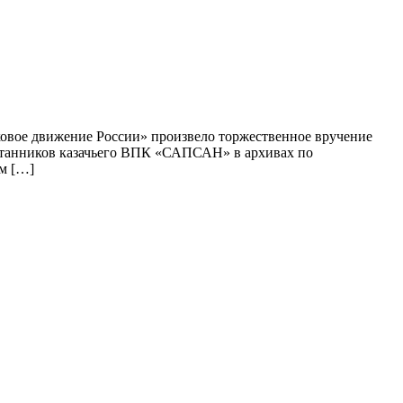
ковое движение России» произвело торжественное вручение
питанников казачьего ВПК «САПСАН» в архивах по
им […]