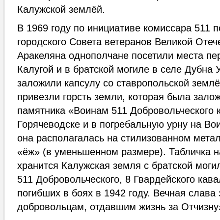
Калужской землёй.
В 1969 году по инициативе комиссара 511 
городского Совета ветеранов Великой Отеч
Аракеляна однополчане посетили места пе
Калугой и в братской могиле в селе Дубна 
заложили капсулу со ставропольской землё
привезли горсть земли, которая была зало
памятника «Воинам 511 Добровольческого к
Горячеводске и в погребальную урну на Во
она располагалась на стилизованном мета
«ёж» (в уменьшенном размере). Табличка н
хранится Калужская земля с братской мог
511 Добровольческого, 8 Гвардейского кава
погибших в боях в 1942 году. Вечная слава
добровольцам, отдавшим жизнь за Отчизну