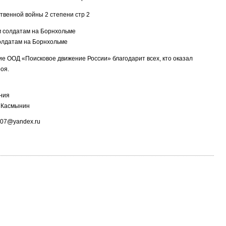
олдатам на Борнхольме
е ООД «Поисковое движение России» благодарит всех, кто оказал
оя.
ния
. Касмынин
0707@yandex.ru