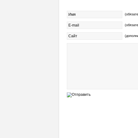
(обязат
(обязат
(дополн