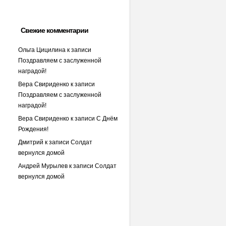
Свежие комментарии
Ольга Цицилина
к записи
Поздравляем с заслуженной
наградой!
Вера Свириденко
к записи
Поздравляем с заслуженной
наградой!
Вера Свириденко
к записи
С Днём
Рождения!
Дмитрий
к записи
Солдат
вернулся домой
Андрей Мурылев
к записи
Солдат
вернулся домой