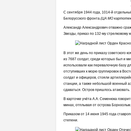
С сентября 1944 года, 1014-й отдельный
Белорусского фронта
.(ЦА МО картотек
Александр Александрович отважно сраж
Звезды, приказ по 132-му стрелковому к
В этот же день по приказу советского 
из 7687 солдат, среди которых был и 
использовали как перевалочную базу для
отступивших к морю группировок в Вост
солдат и офицеров, стояли артиллерий
станции, а также небольшой военный аэ
сдаваться. Остров пришлось атаковать.
В карточке учёта А.А. Семенюка говорит
минах, отплывая от острова Борнхольм.
Приказом от 14 июня 1945 года ставро
степени.