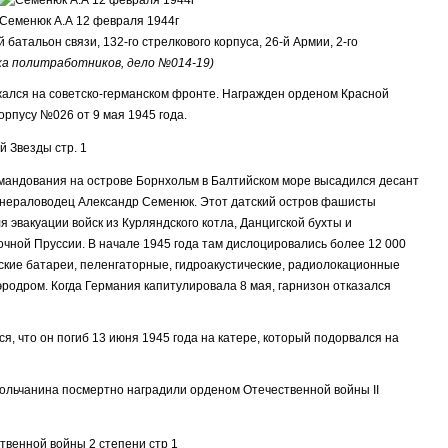
Семенюк А.А 12 февраля 1944г
 батальон связи, 132-го стрелкового корпуса, 26-й Армии, 2-го
а политработников, дело №014-19)
ался на советско-германском фронте. Награжден орденом Красной
орпусу №026 от 9 мая 1945 года.
командования на острове Борнхольм в Балтийском море высадился десант
минераловодец Александр Семенюк. Этот датский остров фашисты
 эвакуации войск из Курляндского котла, Данцигской бухты и
очной Пруссии. В начале 1945 года там дислоцировались более 12 000
ские батареи, пеленгаторные, гидроакустические, радиолокационные
родром. Когда Германия капитулировала 8 мая, гарнизон отказался
ся, что он погиб 13 июня 1945 года на катере, который подорвался на
польчанина посмертно наградили орденом Отечественной войны II