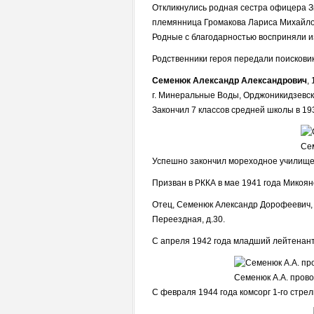
Откликнулись родная сестра офицера З
племянница Громакова Лариса Михайлов
Родные с благодарностью восприняли и
Родственники героя передали поискови
Семенюк Александр Александрович
,
г. Минеральные Воды, Орджоникидзевск
Закончил 7 классов средней школы в 193
Се
Успешно закончил мореходное училище и
Призван в РККА в мае 1941 года Микоя
Отец, Семенюк Александр Дорофеевич, 
Переездная, д.30.
С апреля 1942 года младший лейтенант,
Семенюк А.А. пров
С февраля 1944 года комсорг 1-го стрел