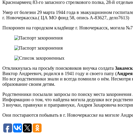
Красноармеец 83-го запасного стрелкового полка, 28-й отдель
Умер от болезни 29 марта 1944 года в эвакуационном госпита
г. Новочеркасска.( ЦА МО фонд 58, опись А-83627, дело7613)
Похоронен на городском кладбище г. Новочеркасск, могила №7
Откликнулась на просьбу поисковиков внучка солдата
Закамск
Виктор Андреевич, родился в 1941 году и своего папу (
Андрея
Но все родственники знали и всегда помнили о нём. Несмотря 
образование своим детям.
Родственники посылали запросы по поиску места захоронения А
Информацию о том, что найдена могила дедушки все родствен
3 внучки, правнуки и праправнуки, Андрея Захаровича воспри
Они постараются побывать в г. Новочеркасске на могиле Андрея