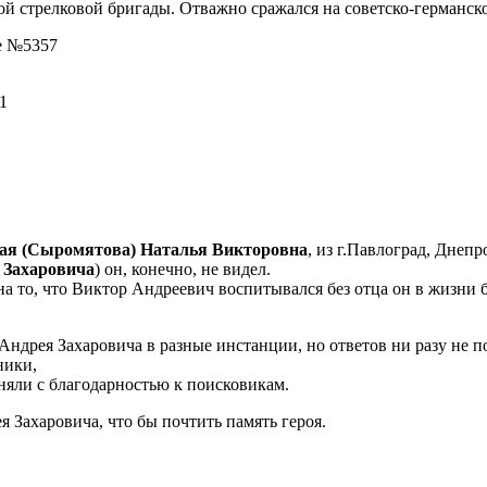
ной стрелковой бригады. Отважно сражался на советско-германск
ле №5357
1
ая (Сыромятова) Наталья Викторовна
, из г.Павлоград, Днеп
 Захаровича
) он, конечно, не видел.
на то, что Виктор Андреевич воспитывался без отца он в жизни
ндрея Захаровича в разные инстанции, но ответов ни разу не п
ники,
няли с благодарностью к поисковикам.
 Захаровича, что бы почтить память героя.