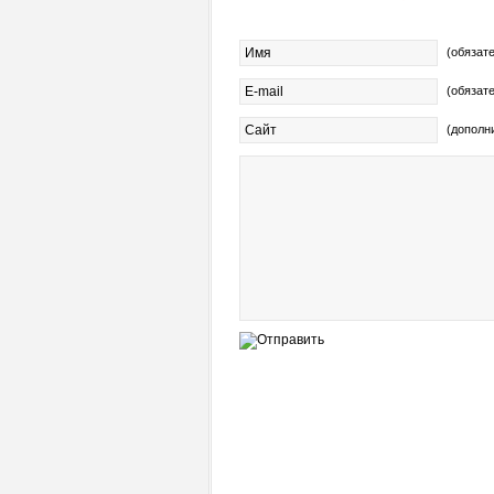
(обязат
(обязат
(дополн