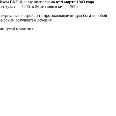
й­ком ВКП(б) и крайисполкома
от 9 марта 1943 года
ссентуках — 5200, в Железноводске — 1500».
 вернулись в строй. Эти протокольные цифры богаче любой
ы­соким результатам лечения.
 минутой молчания.