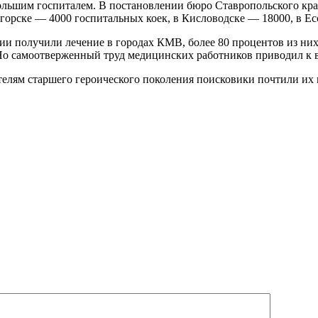
ольшим госпиталем. В постановлении бюро Ставропольского кра
игорске — 4000 госпитальных коек, в Кисловодске — 18000, в Е
 получили лечение в городах КМВ, более 80 процен­тов из них
. Но самоотверженный труд медицинских работников приводил к в
телям старшего героического поколения поисковики почтили их