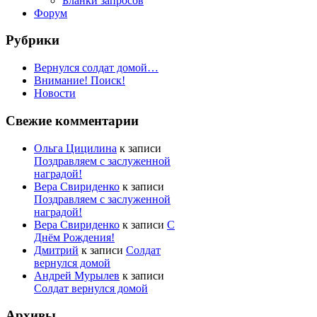
Бланки запросов
Форум
Рубрики
Вернулся солдат домой…
Внимание! Поиск!
Новости
Свежие комментарии
Ольга Цицилина
к записи
Поздравляем с заслуженной
наградой!
Вера Свириденко
к записи
Поздравляем с заслуженной
наградой!
Вера Свириденко
к записи
С
Днём Рождения!
Дмитрий
к записи
Солдат
вернулся домой
Андрей Мурылев
к записи
Солдат вернулся домой
Архивы