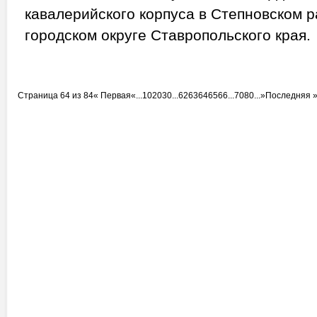
кавалерийского корпуса в Степновском 
городском округе Ставропольского края.
Страница 64 из 84
« Первая
«
...
10
20
30
...
62
63
64
65
66
...
70
80
...
»
Последняя 