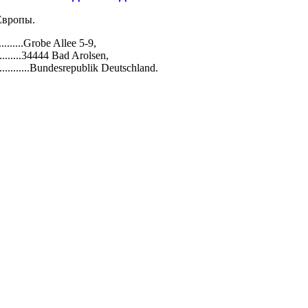
Европы.
..............Grobe Allee 5-9,
..............34444 Bad Arolsen,
.....................Bundesrepublik Deutschland.