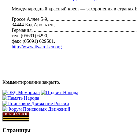
Международный красный крест — захоронения в странах 
Гроссе Аллее 5-9,...................................................................
34444 Бад Арользен,.............................................................
Германия, ..........................................................................
тел. (05691) 6290,
факс (05691) 629501,
http://www.its-arolsen.org
Комментирование закрыто.
Страницы