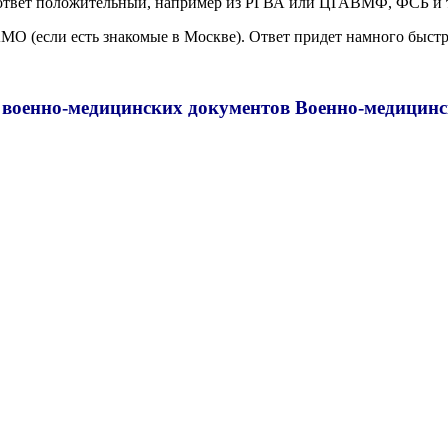
и ответ положительный, например из РГВА или ЦГАВМФ, ФСБ и т
МО (если есть знакомые в Москве). Ответ придет намного быстр
 военно-медицинских документов Военно-медицин