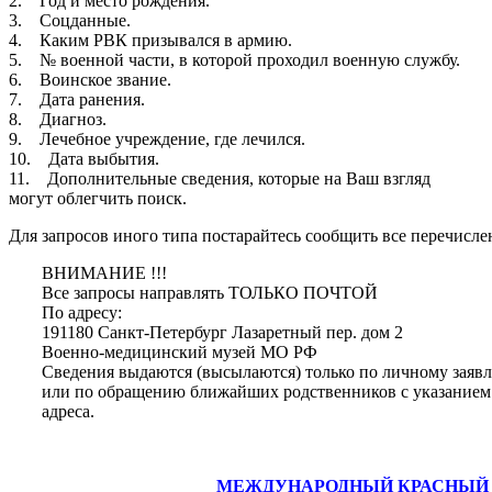
2. Год и место рождения.
3. Соцданные.
4. Каким РВК призывался в армию.
5. № военной части, в которой проходил военную службу.
6. Воинское звание.
7. Дата ранения.
8. Диагноз.
9. Лечебное учреждение, где лечился.
10. Дата выбытия.
11. Дополнительные сведения, которые на Ваш взгляд
могут облегчить поиск.
Для запросов иного типа постарайтесь сообщить все перечисле
ВНИМАНИЕ !!!
Все запросы направлять ТОЛЬКО ПОЧТОЙ
По адресу:
191180 Санкт-Петербург Лазаретный пер. дом 2
Военно-медицинский музей МО РФ
Сведения выдаются (высылаются) только по личному заяв
или по обращению ближайших родственников с указание
адреса.
МЕЖДУНАРОДНЫЙ КРАСНЫЙ КР