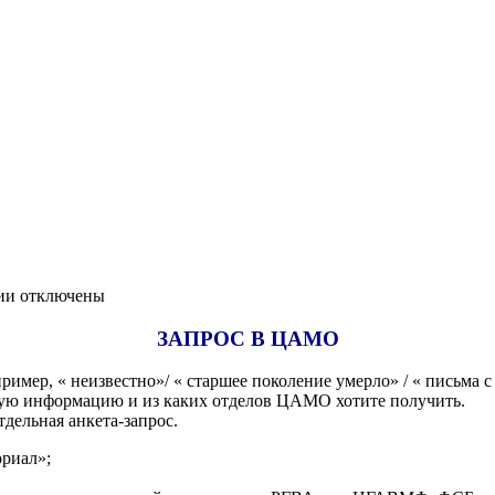
к
ии
отключены
записи
Бланки
ЗАПРОС В ЦАМО
запросов
ример, « неизвестно»/ « старшее поколение умерло» / « письма с
кую информацию и из каких отделов ЦАМО хотите получить.
дельная анкета-запрос.
ориал»;