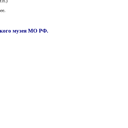
.п.)
ее.
ского музея МО РФ.