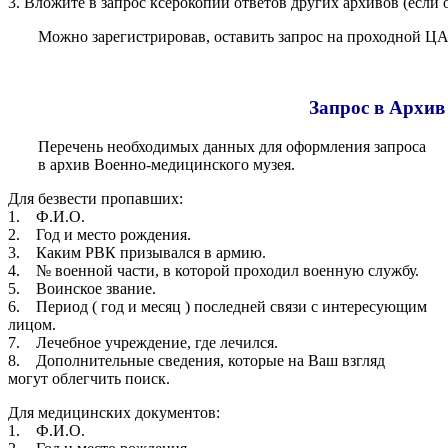
3. Вложите в запрос ксерокопии ответов других архивов (есл
Можно зарегистрировав, оставить запрос на проходной ЦА
Запрос в Архив
Перечень необходимых данных для оформления запроса
в архив Военно-медицинского музея.
Для безвести пропавших:
1. Ф.И.О.
2. Год и место рождения.
3. Каким РВК призывался в армию.
4. № военной части, в которой проходил военную службу.
5. Воинское звание.
6. Период ( год и месяц ) последней связи с интересующим
лицом.
7. Лечебное учреждение, где лечился.
8. Дополнительные сведения, которые на Ваш взгляд
могут облегчить поиск.
Для медицинских документов:
1. Ф.И.О.