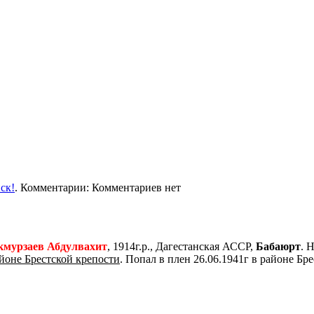
ск!
. Комментарии: Комментариев нет
кмурзаев Абдулвахит
, 1914г.р., Дагестанская АССР,
Бабаюрт
. 
йоне Брестской крепости
. Попал в плен 26.06.1941г в районе Бре